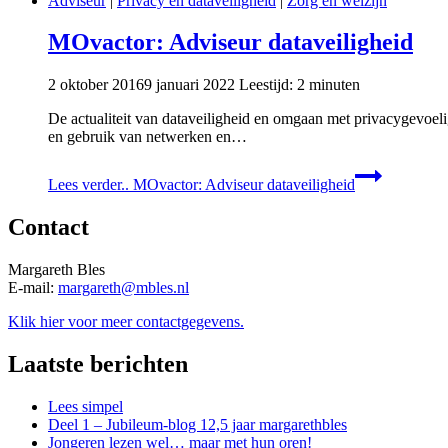
Adviseur
|
Privacy en dataveiligheid
|
Zorg en welzijn
MOvactor: Adviseur dataveiligheid
2 oktober 2016
9 januari 2022
Leestijd:
2
minuten
De actualiteit van dataveiligheid en omgaan met privacygevoel
en gebruik van netwerken en…
Lees verder..
MOvactor: Adviseur dataveiligheid
Contact
Margareth Bles
E-mail:
margareth@mbles.nl
Klik hier voor meer contactgegevens.
Laatste berichten
Lees simpel
Deel 1 – Jubileum-blog 12,5 jaar margarethbles
Jongeren lezen wel… maar met hun oren!