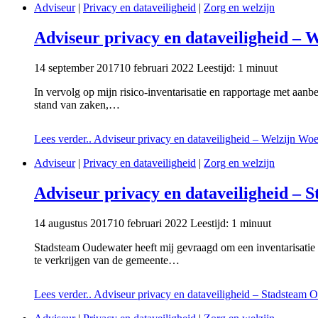
Adviseur
|
Privacy en dataveiligheid
|
Zorg en welzijn
Adviseur privacy en dataveiligheid – 
14 september 2017
10 februari 2022
Leestijd:
1
minuut
In vervolg op mijn risico-inventarisatie en rapportage met aan
stand van zaken,…
Lees verder..
Adviseur privacy en dataveiligheid – Welzijn Wo
Adviseur
|
Privacy en dataveiligheid
|
Zorg en welzijn
Adviseur privacy en dataveiligheid –
14 augustus 2017
10 februari 2022
Leestijd:
1
minuut
Stadsteam Oudewater heeft mij gevraagd om een inventarisat
te verkrijgen van de gemeente…
Lees verder..
Adviseur privacy en dataveiligheid – Stadsteam 