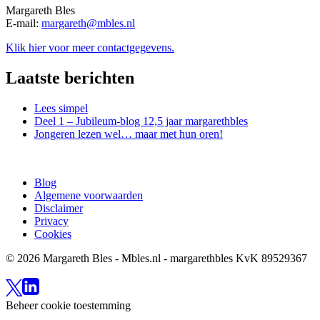
Margareth Bles
E-mail:
margareth@mbles.nl
Klik hier voor meer contactgegevens.
Laatste berichten
Lees simpel
Deel 1 – Jubileum-blog 12,5 jaar margarethbles
Jongeren lezen wel… maar met hun oren!
Blog
Algemene voorwaarden
Disclaimer
Privacy
Cookies
© 2026 Margareth Bles - Mbles.nl - margarethbles KvK 89529367
Beheer cookie toestemming