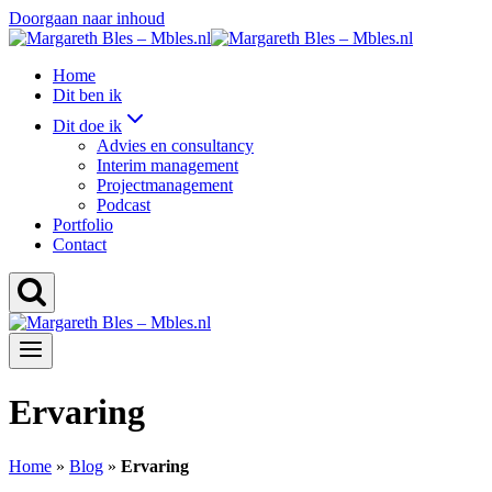
Doorgaan naar inhoud
Home
Dit ben ik
Dit doe ik
Advies en consultancy
Interim management
Projectmanagement
Podcast
Portfolio
Contact
Ervaring
Home
»
Blog
»
Ervaring